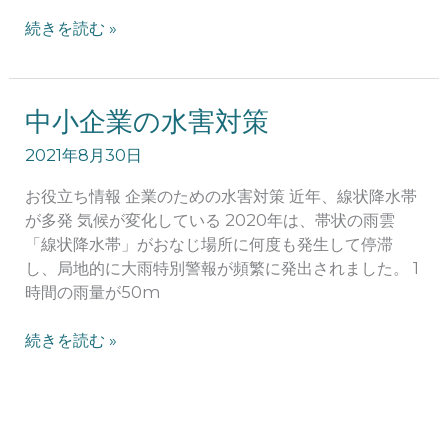
月
続きを読む »
の
改
正
に
中
中小企業の水害対策
つ
小
い
2021年8月30日
企
て
業
お役立ち情報 企業のための水害対策 近年、線状降水帯
の
が多発 気候が変化している 2020年は、帯状の雨雲
水
「線状降水帯」がおなじ場所に何度も発生して停滞
害
し、局地的に大雨特別警報が頻繁に発出されました。 1
対
時間の雨量が50m
策
続きを読む »