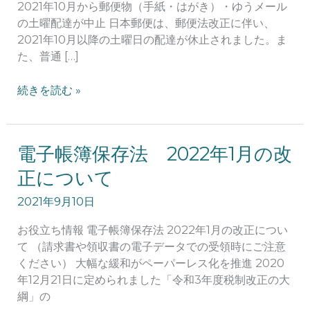
2021年10月から郵便物（手紙・はがき）・ゆうメール
日
の土曜配達が中止 日本郵便は、郵便法改正に伴い、
の
2021年10月以降の土曜日の配達が休止されました。ま
年
た、普通 […]
賀
状
続きを読む »
は
ど
う
な
電
電子帳簿保存法 2022年1月の改
る？
子
正について
帳
簿
2021年9月10日
保
お役立ち情報 電子帳簿保存法 2022年1月の改正につい
存
て （請求書や領収書の電子データでの受領時にご注意
法
ください） 大幅な緩和がペーパーレス化を推進 2020
2022
年12月21日に定められました「令和3年度税制改正の大
年
綱」の
1