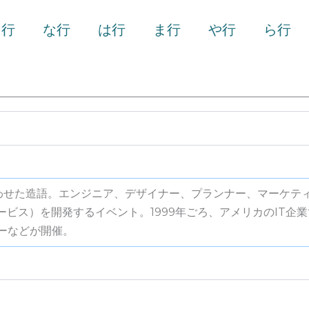
た行
な行
は行
ま行
や行
ら
け合わせた造語。エンジニア、デザイナー、プランナー、マーケ
ス）を開発するイベント。1999年ごろ、アメリカのIT企業で
フーなどが開催。