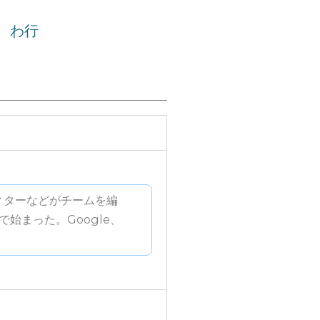
行
わ行
ティターなどがチームを編
始まった。Google、