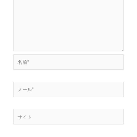
名
前
*
メ
ー
ル
*
サ
イ
ト