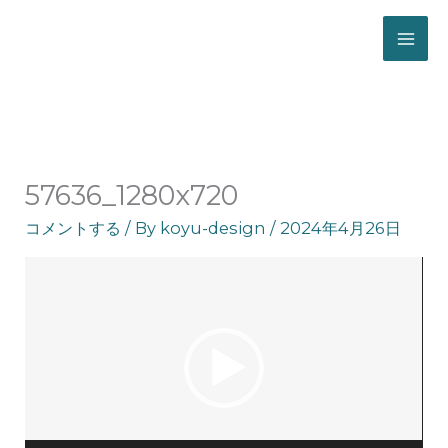
ホーム
57636_1280x720
57636_1280x720
コメントする
/ By
koyu-design
/
2024年4月26日
動
画
プ
レ
ー
ヤ
ー